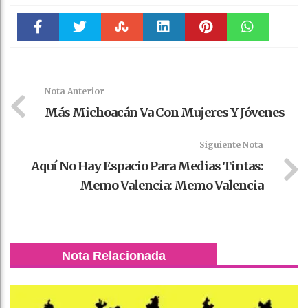
Faceboo
Twitter
Stumble
linkedin
Pinteres
WhatsAp
k
t
pt
Nota Anterior
Más Michoacán Va Con Mujeres Y Jóvenes
Siguiente Nota
Aquí No Hay Espacio Para Medias Tintas:
Memo Valencia: Memo Valencia
Nota Relacionada