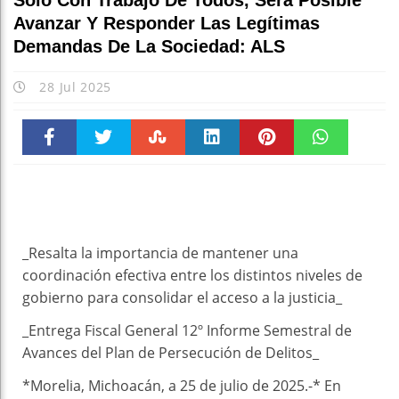
Solo Con Trabajo De Todos, Será Posible
Avanzar Y Responder Las Legítimas
Demandas De La Sociedad: ALS
28 Jul 2025
Faceboo
Twitter
Stumble
linkedin
Pinteres
WhatsAp
k
t
pt
_Resalta la importancia de mantener una
coordinación efectiva entre los distintos niveles de
gobierno para consolidar el acceso a la justicia_
_Entrega Fiscal General 12º Informe Semestral de
Avances del Plan de Persecución de Delitos_
*Morelia, Michoacán, a 25 de julio de 2025.-* En