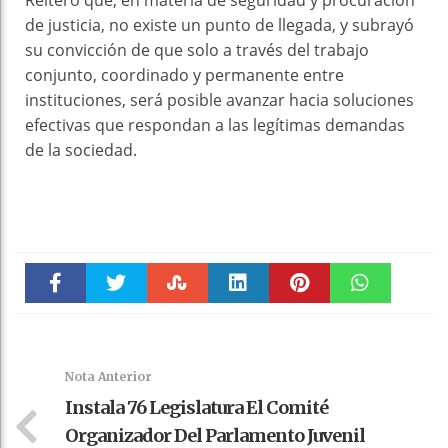
Reiteró que, en materia de seguridad y procuración
de justicia, no existe un punto de llegada, y subrayó
su convicción de que solo a través del trabajo
conjunto, coordinado y permanente entre
instituciones, será posible avanzar hacia soluciones
efectivas que respondan a las legítimas demandas
de la sociedad.
Faceboo
Twitter
Stumble
linkedin
Pinteres
WhatsAp
k
t
pt
Nota Anterior
Instala 76 Legislatura El Comité
Organizador Del Parlamento Juvenil