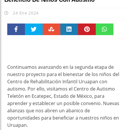
24 Ene 2024
Faceboo
Twitter
Stumble
linkedin
Pinteres
WhatsAp
k
t
pt
Continuamos avanzando en la segunda etapa de
nuestro proyecto para el bienestar de los niños del
Centro de Rehabilitación Infantil Uruapan con
autismo. Por ello, visitamos el Centro de Autismo
Teletón en Ecatepec, Estado de México, para
aprender y establecer un posible convenio. Nuevas
alianzas que nos abren un abanico de
oportunidades para beneficiar a nuestros niños en
Uruapan.