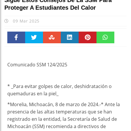
Sigue Estos Consejos De La SSM Para
Proteger A Estudiantes Del Calor
09 Mar 2025
Faceboo
Twitter
Stumble
linkedin
Pinteres
WhatsAp
k
t
pt
Comunicado SSM 124/2025
* _Para evitar golpes de calor, deshidratación o
quemaduras en la piel_
*Morelia, Michoacán, 8 de marzo de 2024.-* Ante la
presencia de las altas temperaturas que se han
registrado en la entidad, la Secretaría de Salud de
Michoacán (SSM) recomienda a directivos de