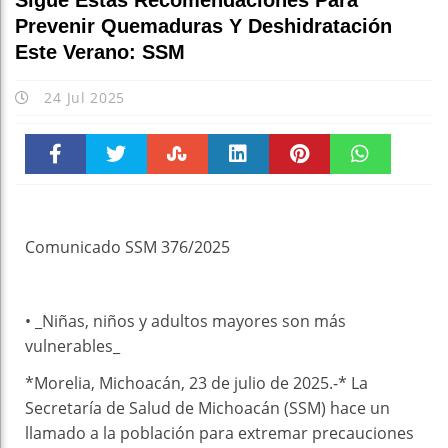
Sigue Estas Recomendaciones Para
Prevenir Quemaduras Y Deshidratación
Este Verano: SSM
24 Jul 2025
Faceboo
Twitter
Stumble
linkedin
Pinteres
WhatsAp
k
t
pt
Comunicado SSM 376/2025
• _Niñas, niños y adultos mayores son más
vulnerables_
*Morelia, Michoacán, 23 de julio de 2025.-* La
Secretaría de Salud de Michoacán (SSM) hace un
llamado a la población para extremar precauciones