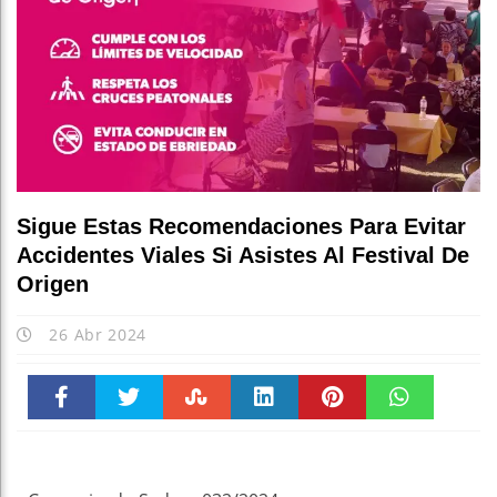
Sigue Estas Recomendaciones Para Evitar
Accidentes Viales Si Asistes Al Festival De
Origen
26 Abr 2024
Faceboo
Twitter
Stumble
linkedin
Pinteres
WhatsAp
k
t
pt