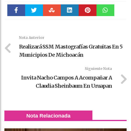
Faceboo
Twitter
Stumble
linkedin
Pinteres
WhatsAp
k
t
pt
Nota Anterior
Realizará SSM Mastografías Gratuitas En 5
Municipios De Michoacán
Siguiente Nota
Invita Nacho Campos A Acompañar A
Claudia Sheinbaum En Uruapan
Nota Relacionada