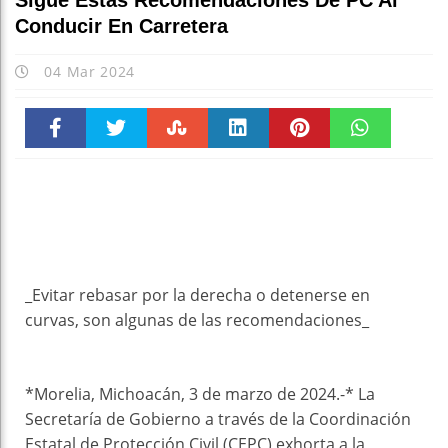
Sigue Estas Recomendaciones De PC Al
Conducir En Carretera
04 Mar 2024
Faceboo
Twitter
Stumble
linkedin
Pinteres
WhatsAp
k
t
pt
_Evitar rebasar por la derecha o detenerse en
curvas, son algunas de las recomendaciones_
*Morelia, Michoacán, 3 de marzo de 2024.-* La
Secretaría de Gobierno a través de la Coordinación
Estatal de Protección Civil (CEPC) exhorta a la