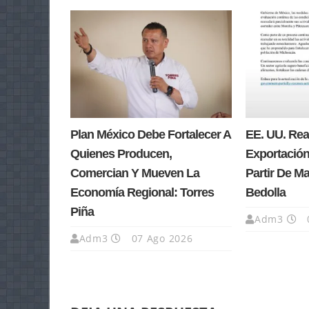
Plan México Debe Fortalecer A
EE. UU. Re
Quienes Producen,
Exportación
Comercian Y Mueven La
Partir De M
Economía Regional: Torres
Bedolla
Piña
Adm3
Adm3
07 Ago 2026