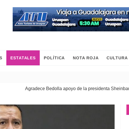
S
ESTATALES
POLÍTICA
NOTA ROJA
CULTURA
Agradece Bedolla apoyo de la presidenta Sheinbaum para refo
Las mujeres construimos la paz con trabajo y desde el territori