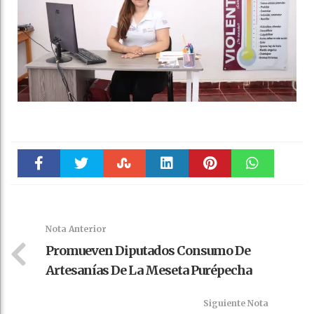
Faceboo
Twitter
Stumble
linkedin
Pinteres
WhatsAp
k
t
pt
Nota Anterior
Promueven Diputados Consumo De
Artesanías De La Meseta Purépecha
Siguiente Nota