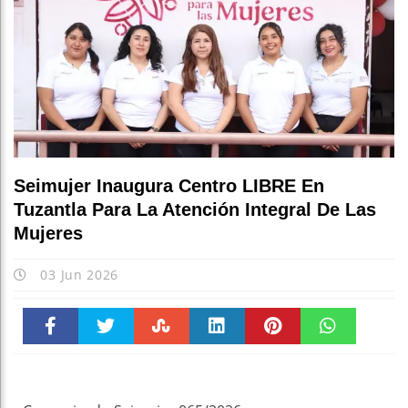
Seimujer Inaugura Centro LIBRE En
Tuzantla Para La Atención Integral De Las
Mujeres
03 Jun 2026
Faceboo
Twitter
Stumble
linkedin
Pinteres
WhatsAp
k
t
pt