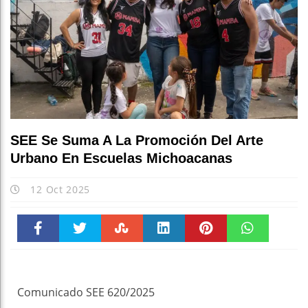
SEE Se Suma A La Promoción Del Arte
Urbano En Escuelas Michoacanas
12 Oct 2025
Faceboo
Twitter
Stumble
linkedin
Pinteres
WhatsAp
k
t
pt
Comunicado SEE 620/2025