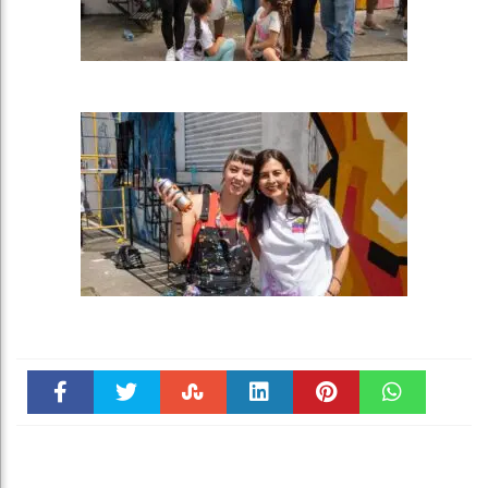
Faceboo
Twitter
Stumble
linkedin
Pinteres
WhatsAp
k
t
pt