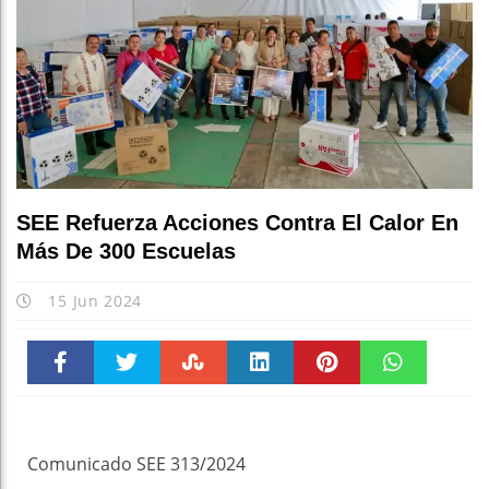
Escuc
SEE Refuerza Acciones Contra El Calor En
Más De 300 Escuelas
15 Jun 2024
Faceboo
Twitter
Stumble
linkedin
Pinteres
WhatsAp
k
t
pt
Comunicado SEE 313/2024