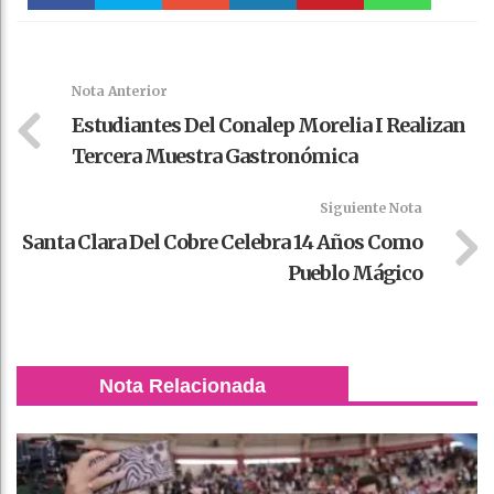
Faceboo
Twitter
Stumble
linkedin
Pinteres
WhatsAp
k
t
pt
Nota Anterior
Estudiantes Del Conalep Morelia I Realizan
Tercera Muestra Gastronómica
Siguiente Nota
Santa Clara Del Cobre Celebra 14 Años Como
Pueblo Mágico
Nota Relacionada