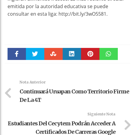
emitida por la autoridad educativa se puede
consultar en esta liga: http://bit.ly/3wO5581.
Faceboo
Twitter
Stumble
linkedin
Pinteres
WhatsAp
k
t
pt
Nota Anterior
Continuará Uruapan Como Territorio Firme
De La 4T
Siguiente Nota
Estudiantes Del Cecytem Podrán Acceder A
Certificados De Carreras Google