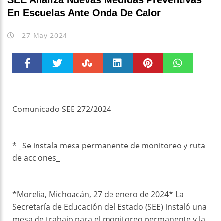
SEE Analiza Nuevas Medidas Preventivas
En Escuelas Ante Onda De Calor
27 May 2024
Faceboo
Twitter
Stumble
linkedin
Pinteres
WhatsAp
k
t
pt
Comunicado SEE 272/2024
* _Se instala mesa permanente de monitoreo y ruta
de acciones_
*Morelia, Michoacán, 27 de enero de 2024* La
Secretaría de Educación del Estado (SEE) instaló una
mesa de trabajo para el monitoreo permanente y la