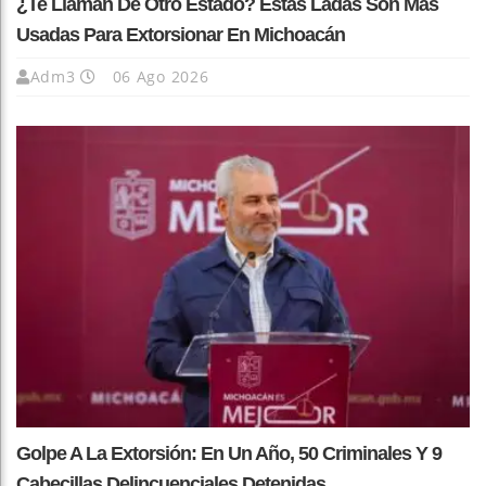
¿Te Llaman De Otro Estado? Estas Ladas Son Más
Usadas Para Extorsionar En Michoacán
Adm3
06 Ago 2026
Golpe A La Extorsión: En Un Año, 50 Criminales Y 9
Cabecillas Delincuenciales Detenidas