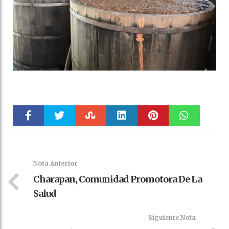
Faceboo
Twitter
Stumble
linkedin
Pinteres
WhatsAp
k
t
pt
Nota Anterior
Charapan, Comunidad Promotora De La
Salud
Siguiente Nota