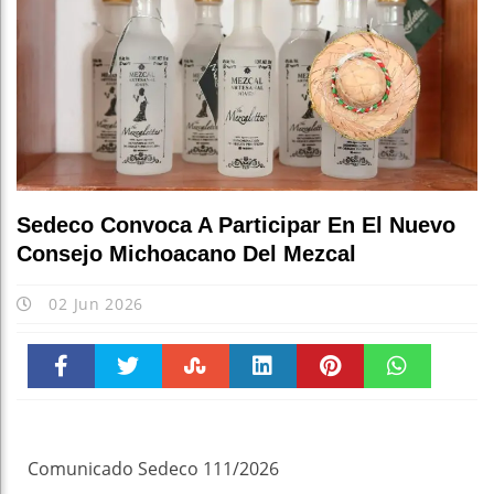
Sedeco Convoca A Participar En El Nuevo
Consejo Michoacano Del Mezcal
02 Jun 2026
Faceboo
Twitter
Stumble
linkedin
Pinteres
WhatsAp
k
t
pt
Comunicado Sedeco 111/2026