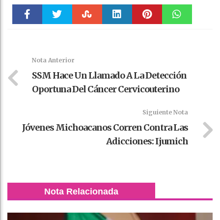
Faceboo
Twitter
Stumble
linkedin
Pinteres
WhatsAp
k
t
pt
Nota Anterior
SSM Hace Un Llamado A La Detección
Oportuna Del Cáncer Cervicouterino
Siguiente Nota
Jóvenes Michoacanos Corren Contra Las
Adicciones: Ijumich
Nota Relacionada