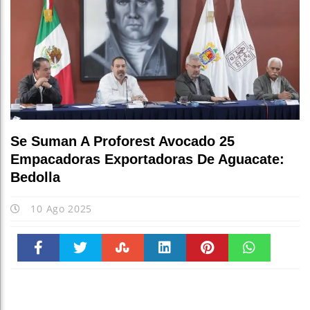
Se Suman A Proforest Avocado 25
Empacadoras Exportadoras De Aguacate:
Bedolla
10 Ago 2025
Faceboo
Twitter
Stumble
linkedin
Pinteres
WhatsAp
k
t
pt