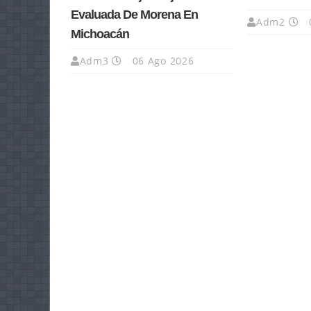
Evaluada De Morena En
Adm2
Michoacán
Adm3
06 Ago 2026