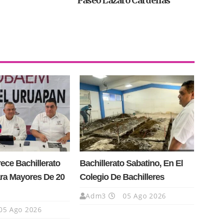
Paseo Lázaro Cárdenas
ce Bachillerato
Bachillerato Sabatino, En El
ra Mayores De 20
Colegio De Bachilleres
Adm3
05 Ago 2026
05 Ago 2026