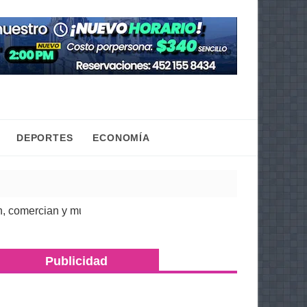
DEPORTES
ECONOMÍA
rcian y mueven la economía regional: Torres Piña
| 07 Ago 2026
Publicidad