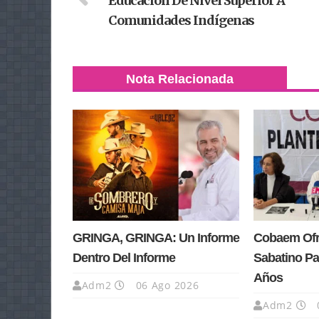
Educación De Nivel Superior A
Comunidades Indígenas
Nota Relacionada
GRINGA, GRINGA: Un Informe
Cobaem Ofre
Dentro Del Informe
Sabatino Pa
Años
Adm2
06 Ago 2026
Adm2