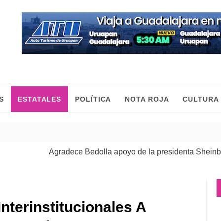
S
ESTATALES
POLÍTICA
NOTA ROJA
CULTURA
Agradece Bedolla apoyo de la presidenta Sheinbaum para
Las mujeres construimos la paz con trabajo y desde el ter
nterinstitucionales A