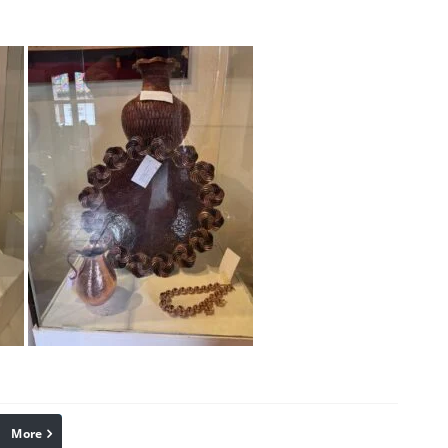
More
linkedin
Pinterest