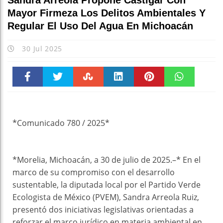
Sandra Arreola Propone Castigar Con
Mayor Firmeza Los Delitos Ambientales Y
Regular El Uso Del Agua En Michoacán
30 Jul 2025
Faceboo
Twitter
Stumble
linkedin
Pinteres
WhatsAp
k
t
pt
*Comunicado 780 / 2025*
*Morelia, Michoacán, a 30 de julio de 2025.–* En el
marco de su compromiso con el desarrollo
sustentable, la diputada local por el Partido Verde
Ecologista de México (PVEM), Sandra Arreola Ruiz,
presentó dos iniciativas legislativas orientadas a
reforzar el marco jurídico en materia ambiental en