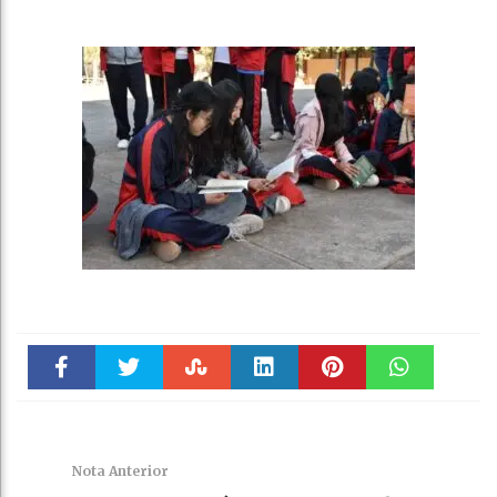
Faceboo
Twitter
Stumble
linkedin
Pinteres
WhatsAp
k
t
pt
Nota Anterior