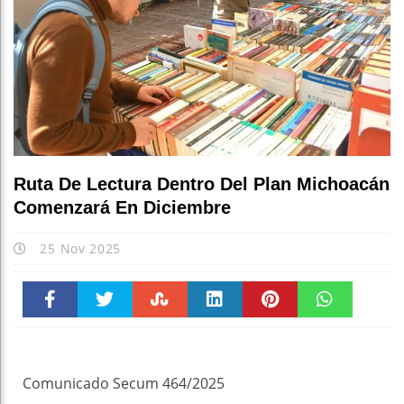
Ruta De Lectura Dentro Del Plan Michoacán
Comenzará En Diciembre
25 Nov 2025
Faceboo
Twitter
Stumble
linkedin
Pinteres
WhatsAp
k
t
pt
Comunicado Secum 464/2025