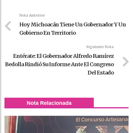
Faceboo
Twitter
Stumble
linkedin
Pinteres
WhatsAp
k
t
pt
Nota Anterior
Hoy Michoacán Tiene Un Gobernador Y Un
Gobierno En Territorio
Siguiente Nota
Entérate: El Gobernador Alfredo Ramírez
Bedolla Rindió Su Informe Ante El Congreso
Del Estado
Nota Relacionada