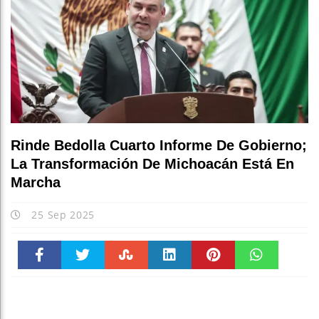
Rinde Bedolla Cuarto Informe De Gobierno;
La Transformación De Michoacán Está En
Marcha
25 Sep 2025
Faceboo
Twitter
Stumble
linkedin
Pinteres
WhatsAp
k
t
pt