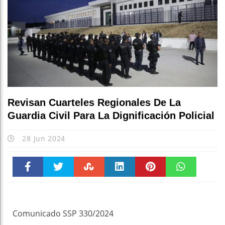
Revisan Cuarteles Regionales De La
Guardia Civil Para La Dignificación Policial
28 Jun 2024
Faceboo
Twitter
Stumble
linkedin
Pinteres
WhatsAp
k
t
pt
Comunicado SSP 330/2024