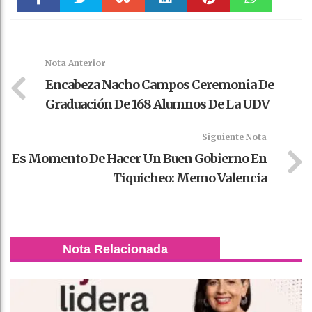
Faceboo
Twitter
Stumble
linkedin
Pinteres
WhatsAp
k
t
pt
Nota Anterior
Encabeza Nacho Campos Ceremonia De
Graduación De 168 Alumnos De La UDV
Siguiente Nota
Es Momento De Hacer Un Buen Gobierno En
Tiquicheo: Memo Valencia
Nota Relacionada