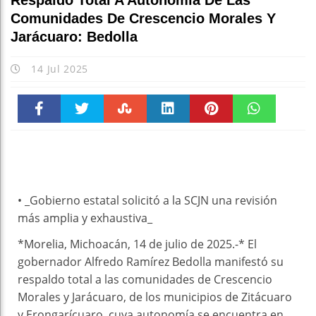
Respaldo Total A Autonomía De Las
Comunidades De Crescencio Morales Y
Jarácuaro: Bedolla
14 Jul 2025
Faceboo
Twitter
Stumble
linkedin
Pinteres
WhatsAp
k
t
pt
• _Gobierno estatal solicitó a la SCJN una revisión
más amplia y exhaustiva_
*Morelia, Michoacán, 14 de julio de 2025.-* El
gobernador Alfredo Ramírez Bedolla manifestó su
respaldo total a las comunidades de Crescencio
Morales y Jarácuaro, de los municipios de Zitácuaro
y Erongarícuaro, cuya autonomía se encuentra en