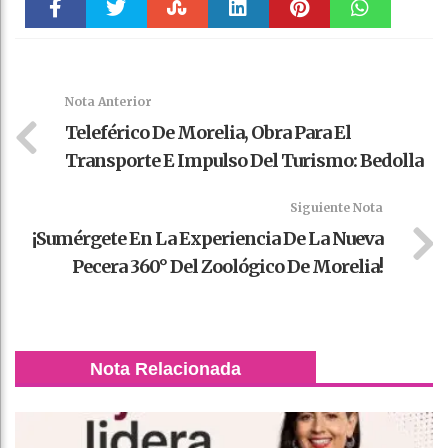
Faceboo
Twitter
Stumble
linkedin
Pinteres
WhatsAp
k
t
pt
Nota Anterior
Teleférico De Morelia, Obra Para El
Transporte E Impulso Del Turismo: Bedolla
Siguiente Nota
¡Sumérgete En La Experiencia De La Nueva
Pecera 360° Del Zoológico De Morelia!
Nota Relacionada