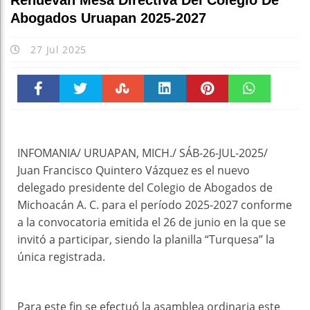
Renuevan Mesa Directiva Del Colegio De
Abogados Uruapan 2025-2027
27 Jul 2025
Faceboo
Twitter
Stumble
linkedin
Pinteres
WhatsAp
k
t
pt
INFOMANIA/ URUAPAN, MICH./ SÁB-26-JUL-2025/
Juan Francisco Quintero Vázquez es el nuevo
delegado presidente del Colegio de Abogados de
Michoacán A. C. para el período 2025-2027 conforme
a la convocatoria emitida el 26 de junio en la que se
invitó a participar, siendo la planilla “Turquesa” la
única registrada.
Para este fin se efectuó la asamblea ordinaria este