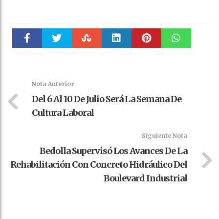
Faceboo
Twitter
Stumble
linkedin
Pinteres
WhatsAp
k
t
pt
Nota Anterior
Del 6 Al 10 De Julio Será La Semana De
Cultura Laboral
Siguiente Nota
Bedolla Supervisó Los Avances De La
Rehabilitación Con Concreto Hidráulico Del
Boulevard Industrial