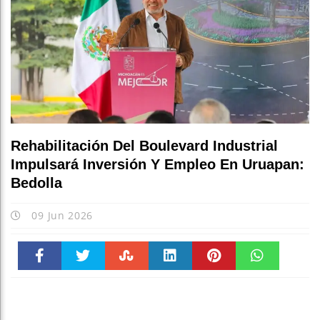
Rehabilitación Del Boulevard Industrial
Impulsará Inversión Y Empleo En Uruapan:
Bedolla
09 Jun 2026
Faceboo
Twitter
Stumble
linkedin
Pinteres
WhatsAp
k
t
pt