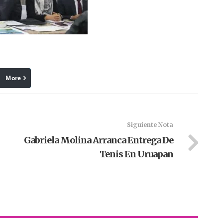
More
linkedin
Pinterest
Siguiente Nota
Gabriela Molina Arranca Entrega De
Tenis En Uruapan