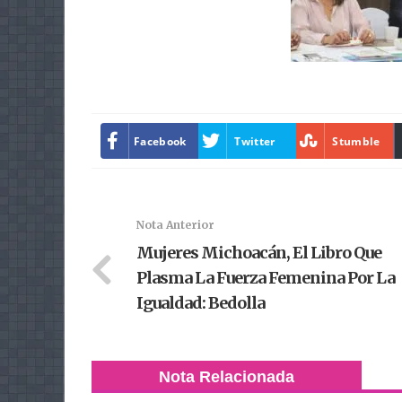
Facebook
Twitter
Stumble
Nota Anterior
Mujeres Michoacán, El Libro Que
Plasma La Fuerza Femenina Por La
Igualdad: Bedolla
Nota Relacionada