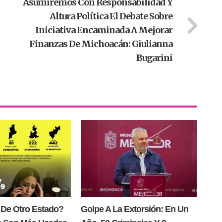
Asumiremos Con Responsabilidad Y
Altura Política El Debate Sobre
Iniciativa Encaminada A Mejorar
Finanzas De Michoacán: Giulianna
Bugarini
 De Otro Estado?
Golpe A La Extorsión: En Un