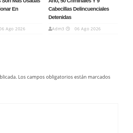
s Son Más Usadas
Año, 50 Criminales Y 9
ionar En
Cabecillas Delincuenciales
Detenidas
06 Ago 2026
Adm3
06 Ago 2026
blicada.
Los campos obligatorios están marcados