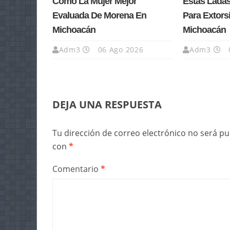
Como La Mujer Mejor
Estas Lada
Evaluada De Morena En
Para Extors
Michoacán
Michoacán
Adm3
06 Ago 2026
Adm3
DEJA UNA RESPUESTA
Tu dirección de correo electrónico no será pu
con
*
Comentario
*