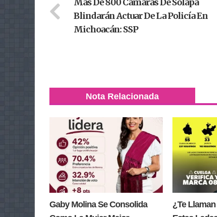
Más De 800 Cámaras De Solapa
Blindarán Actuar De La Policía En
Michoacán: SSP
Nota Relacionada
Gaby Molina Se Consolida
¿Te Llaman