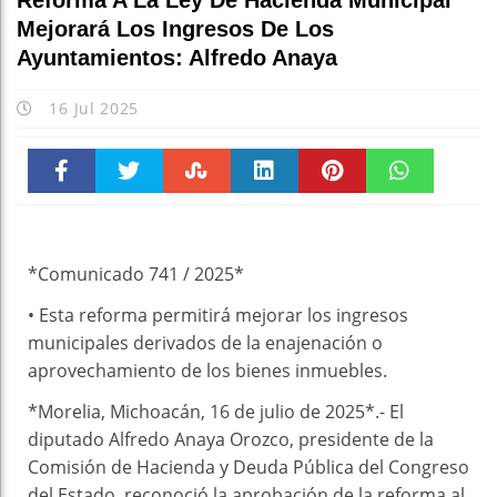
Reforma A La Ley De Hacienda Municipal
Mejorará Los Ingresos De Los
Ayuntamientos: Alfredo Anaya
16 Jul 2025
Faceboo
Twitter
Stumble
linkedin
Pinteres
WhatsAp
k
t
pt
*Comunicado 741 / 2025*
•⁠ ⁠Esta reforma permitirá mejorar los ingresos
municipales derivados de la enajenación o
aprovechamiento de los bienes inmuebles.
*Morelia, Michoacán, 16 de julio de 2025*.- El
diputado Alfredo Anaya Orozco, presidente de la
Comisión de Hacienda y Deuda Pública del Congreso
del Estado, reconoció la aprobación de la reforma al