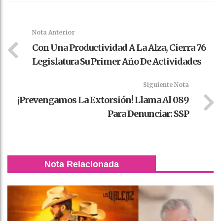
Faceboo
Twitter
Stumble
linkedin
Pinteres
WhatsAp
k
t
pt
Nota Anterior
Con Una Productividad A La Alza, Cierra 76
Legislatura Su Primer Año De Actividades
Siguiente Nota
¡Prevengamos La Extorsión! Llama Al 089
Para Denunciar: SSP
Nota Relacionada