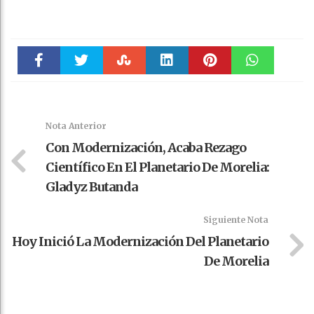
Faceboo
Twitter
Stumble
linkedin
Pinteres
WhatsAp
k
t
pt
Nota Anterior
Con Modernización, Acaba Rezago
Científico En El Planetario De Morelia:
Gladyz Butanda
Siguiente Nota
Hoy Inició La Modernización Del Planetario
De Morelia