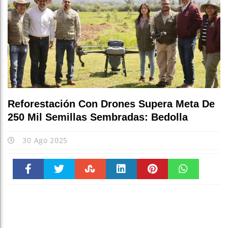
Reforestación Con Drones Supera Meta De
250 Mil Semillas Sembradas: Bedolla
30 Ago 2025
Faceboo
Twitter
Stumble
linkedin
Pinteres
WhatsAp
k
t
pt