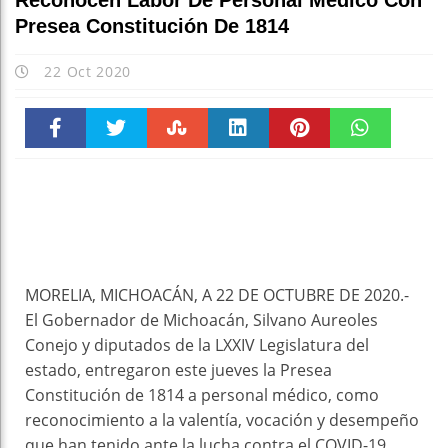
Reconocen Labor De Personal Médico Con
Presea Constitución De 1814
22 Oct 2020
Faceboo
Twitter
Stumble
linkedin
Pinteres
WhatsAp
k
t
pt
MORELIA, MICHOACÁN, A 22 DE OCTUBRE DE 2020.-
El Gobernador de Michoacán, Silvano Aureoles
Conejo y diputados de la LXXIV Legislatura del
estado, entregaron este jueves la Presea
Constitución de 1814 a personal médico, como
reconocimiento a la valentía, vocación y desempeño
que han tenido ante la lucha contra el COVID-19.