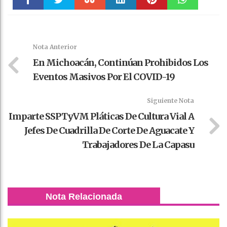
Faceboo
Twitter
Stumble
linkedin
Pinteres
WhatsAp
k
t
pt
Nota Anterior
En Michoacán, Continúan Prohibidos Los
Eventos Masivos Por El COVID-19
Siguiente Nota
Imparte SSPTyVM Pláticas De Cultura Vial A
Jefes De Cuadrilla De Corte De Aguacate Y
Trabajadores De La Capasu
Nota Relacionada