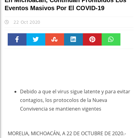
En Michoacán, Continúan Prohibidos Los
Eventos Masivos Por El COVID-19
22 Oct 2020
Faceboo
Twitter
Stumble
linkedin
Pinteres
WhatsAp
k
t
pt
Debido a que el virus sigue latente y para evitar
contagios, los protocolos de la Nueva
Convivencia se mantienen vigentes
MORELIA, MICHOACÁN, A 22 DE OCTUBRE DE 2020.-