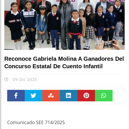
Reconoce Gabriela Molina A Ganadores Del
Concurso Estatal De Cuento Infantil
09 Dic 2025
Faceboo
Twitter
Stumble
linkedin
Pinteres
WhatsAp
k
t
pt
Comunicado SEE 714/2025