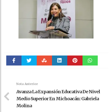
Faceboo
Twitter
Stumble
linkedin
Pinteres
WhatsAp
k
t
pt
Nota Anterior
Avanza La Expansión Educativa De Nivel
Medio Superior En Michoacán: Gabriela
Molina