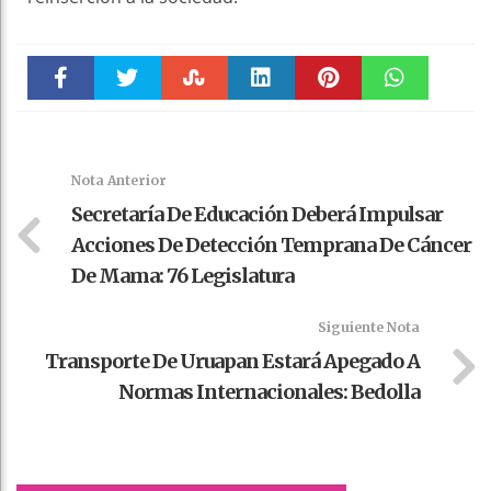
Faceboo
Twitter
Stumble
linkedin
Pinteres
WhatsAp
k
t
pt
Nota Anterior
Secretaría De Educación Deberá Impulsar
Acciones De Detección Temprana De Cáncer
De Mama: 76 Legislatura
Siguiente Nota
Transporte De Uruapan Estará Apegado A
Normas Internacionales: Bedolla