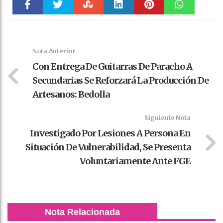
Faceboo
Twitter
Stumble
linkedin
Pinteres
WhatsAp
k
t
pt
Nota Anterior
Con Entrega De Guitarras De Paracho A
Secundarias Se Reforzará La Producción De
Artesanos: Bedolla
Siguiente Nota
Investigado Por Lesiones A Persona En
Situación De Vulnerabilidad, Se Presenta
Voluntariamente Ante FGE
Nota Relacionada