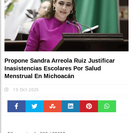
Propone Sandra Arreola Ruiz Justificar
Inasistencias Escolares Por Salud
Menstrual En Michoacán
15 Oct 2025
Faceboo
Twitter
Stumble
linkedin
Pinteres
WhatsAp
k
t
pt