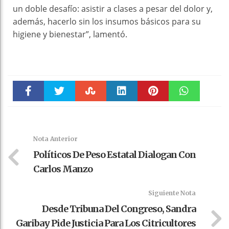
un doble desafío: asistir a clases a pesar del dolor y,
además, hacerlo sin los insumos básicos para su
higiene y bienestar”, lamentó.
Faceboo
Twitter
Stumble
linkedin
Pinteres
WhatsAp
k
t
pt
Nota Anterior
Políticos De Peso Estatal Dialogan Con
Carlos Manzo
Siguiente Nota
Desde Tribuna Del Congreso, Sandra
Garibay Pide Justicia Para Los Citricultores