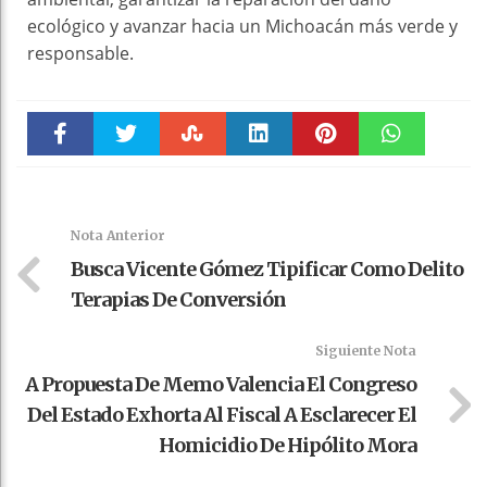
ecológico y avanzar hacia un Michoacán más verde y
responsable.
Faceboo
Twitter
Stumble
linkedin
Pinteres
WhatsAp
k
t
pt
Nota Anterior
Busca Vicente Gómez Tipificar Como Delito
Terapias De Conversión
Siguiente Nota
A Propuesta De Memo Valencia El Congreso
Del Estado Exhorta Al Fiscal A Esclarecer El
Homicidio De Hipólito Mora