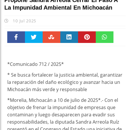
Propone Sandra Arreola Cerrar El Paso A
La Impunidad Ambiental En Michoacán
10 Jul 2025
Faceboo
Twitter
Stumble
linkedin
Pinteres
WhatsAp
k
t
pt
*Comunicado 712 / 2025*
* ⁠Se busca fortalecer la justicia ambiental, garantizar
la reparación del daño ecológico y avanzar hacia un
Michoacán más verde y responsable
*Morelia, Michoacán a 10 de julio de 2025*.- Con el
objetivo de frenar la impunidad de empresas que
contaminan y luego desaparecen para evadir sus
responsabilidades, la diputada Sandra Arreola Ruíz
presentó en el Congreso del Estado una iniciativa de