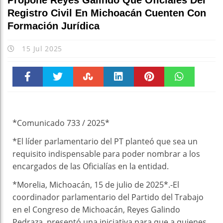
Propone Reyes Galindo Que Oficiales Del
Es
Registro Civil En Michoacán Cuenten Con
Formación Jurídica
15 Jul 2025
Faceboo
Twitter
Stumble
linkedin
Pinteres
WhatsAp
k
t
pt
*Comunicado 733 / 2025*
*El líder parlamentario del PT planteó que sea un
requisito indispensable para poder nombrar a los
encargados de las Oficialías en la entidad.
*Morelia, Michoacán, 15 de julio de 2025*.-El
coordinador parlamentario del Partido del Trabajo
en el Congreso de Michoacán, Reyes Galindo
Pedraza, presentó una iniciativa para que a quienes