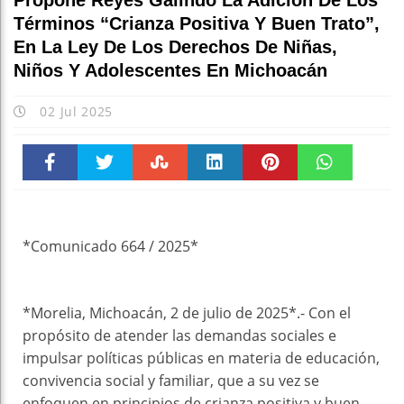
Propone Reyes Galindo La Adición De Los
Términos “crianza Positiva Y Buen Trato”,
En La Ley De Los Derechos De Niñas,
Niños Y Adolescentes En Michoacán
02 Jul 2025
Faceboo
Twitter
Stumble
linkedin
Pinteres
WhatsAp
k
t
pt
*Comunicado 664 / 2025*
*Morelia, Michoacán, 2 de julio de 2025*.- Con el
propósito de atender las demandas sociales e
impulsar políticas públicas en materia de educación,
convivencia social y familiar, que a su vez se
enfoquen en principios de crianza positiva y buen