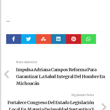
—
Faceboo
Twitter
Stumble
linkedin
Pinteres
WhatsAp
k
t
pt
Nota Anterior
Impulsa Adriana Campos Reforma Para
Garantizar La Salud Integral Del Hombre En
Michoacán
Siguiente Nota
Fortalece Congreso Del Estado Legislación
Local En Materia De Igualdad Sustantiva Y