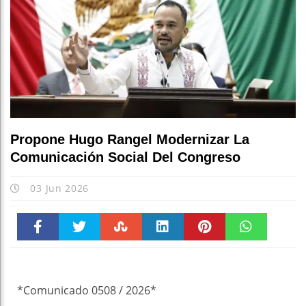
Propone Hugo Rangel Modernizar La
Comunicación Social Del Congreso
03 Jun 2026
Faceboo
Twitter
Stumble
linkedin
Pinteres
WhatsAp
k
t
pt
*Comunicado 0508 / 2026*