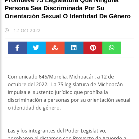
Promueve 75 Legislatura Que Ninguna
Persona Sea Discriminada Por Su
Orientación Sexual O Identidad De Género
12 Oct 2022
Faceboo
Twitter
Stumble
linkedin
Pinteres
WhatsAp
k
t
pt
Comunicado 646/Morelia, Michoacán, a 12 de
octubre del 2022.- La 75 legislatura de Michoacán
impulsa el sustento jurídico que prohíba la
discriminación a personas por su orientación sexual
o identidad de género.
Las y los integrantes del Poder Legislativo,
aprobaron el dictamen con Proyecto de Acuerdo a