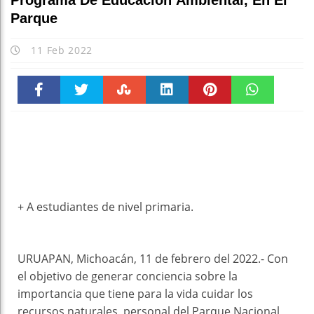
Programa De Educación Ambiental, En El
Parque
11 Feb 2022
Faceboo
Twitter
Stumble
linkedin
Pinteres
WhatsAp
k
t
pt
+ A estudiantes de nivel primaria.
URUAPAN, Michoacán, 11 de febrero del 2022.- Con
el objetivo de generar conciencia sobre la
importancia que tiene para la vida cuidar los
recursos naturales, personal del Parque Nacional