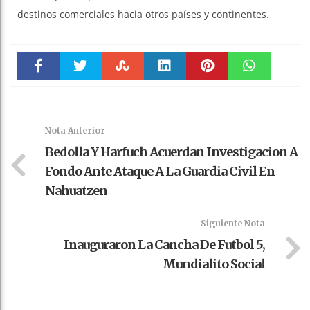
destinos comerciales hacia otros países y continentes.
Faceboo
Twitter
Stumble
linkedin
Pinteres
WhatsAp
k
t
pt
Nota Anterior
Bedolla Y Harfuch Acuerdan Investigacion A
Fondo Ante Ataque A La Guardia Civil En
Nahuatzen
Siguiente Nota
Inauguraron La Cancha De Futbol 5,
Mundialito Social