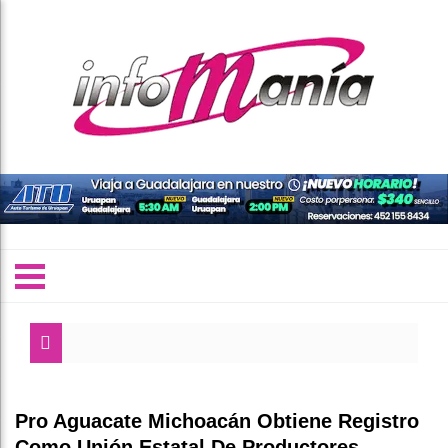
Ga
Go
Pro Aguacate Michoacán Obtiene Registro
Co
Como Unión Estatal De Productores