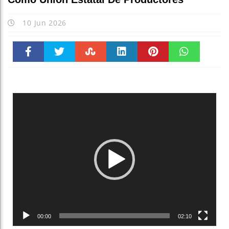
10 Jun 2026
Faceboo
Twitter
Stumble
linkedin
Pinteres
WhatsAp
k
t
pt
Reproductor
de
vídeo
00:00
02:10