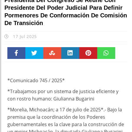
Presidenta Del Congreso Se Reúne Con
Presidente Del Poder Judicial Para Definir
Pormenores De Conformación De Comisión
De Transición
17 Jul 2025
Faceboo
Twitter
Stumble
linkedin
Pinteres
WhatsAp
k
t
pt
*Comunicado 745 / 2025*
*Trabajamos por un sistema de justicia eficiente y
con rostro humano: Giulianna Bugarini
*Morelia, Michoacán; a 17 de julio de 2025*.- Bajo la
premisa que la coordinación de los Poderes
gubernamentales es la clave para la construcción de
un mejor Michoacán, la diputada Giulianna Bugarini