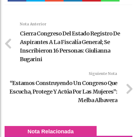
Faceboo
Twitter
Stumble
linkedin
Pinteres
WhatsAp
k
t
pt
Nota Anterior
Cierra Congreso Del Estado Registro De
Aspirantes A La Fiscalía General; Se
Inscribieron 16 Personas: Giulianna
Bugarini
Siguiente Nota
“Estamos Construyendo Un Congreso Que
Escucha, Protege Y Actúa Por Las Mujeres”:
Melba Albavera
Nota Relacionada