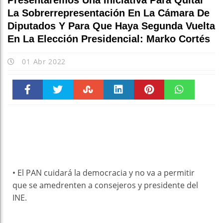
Presentaremos Una Iniciativa Para Quitar
La Sobrerrepresentación En La Cámara De
Diputados Y Para Que Haya Segunda Vuelta
En La Elección Presidencial: Marko Cortés
01 Abr 2022
Faceboo
Twitter
Stumble
linkedin
Pinteres
WhatsAp
k
t
pt
• El PAN cuidará la democracia y no va a permitir
que se amedrenten a consejeros y presidente del
INE.