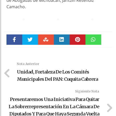
de Abogadas de Michoacán, Jaritzin Reséndiz
Camacho.
Faceboo
Twitter
Stumble
linkedin
Pinteres
WhatsAp
k
t
pt
Nota Anterior
Unidad, Fortaleza De Los Comités
Municipales Del PAN: Cuquita Cabrera
Siguiente Nota
Presentaremos Una Iniciativa Para Quitar
La Sobrerrepresentación En La Cámara De
Diputados Y Para Que Haya Segunda Vuelta