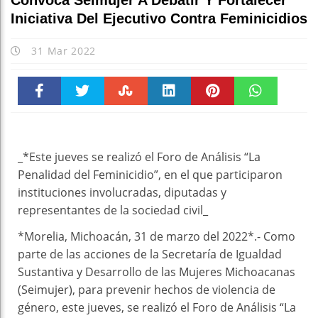
Convoca Seimujer A Debatir Y Fortalecer
Iniciativa Del Ejecutivo Contra Feminicidios
31 Mar 2022
Faceboo
Twitter
Stumble
linkedin
Pinteres
WhatsAp
k
t
pt
_*Este jueves se realizó el Foro de Análisis “La
Penalidad del Feminicidio”, en el que participaron
instituciones involucradas, diputadas y
representantes de la sociedad civil_
*Morelia, Michoacán, 31 de marzo del 2022*.- Como
parte de las acciones de la Secretaría de Igualdad
Sustantiva y Desarrollo de las Mujeres Michoacanas
(Seimujer), para prevenir hechos de violencia de
género, este jueves, se realizó el Foro de Análisis “La