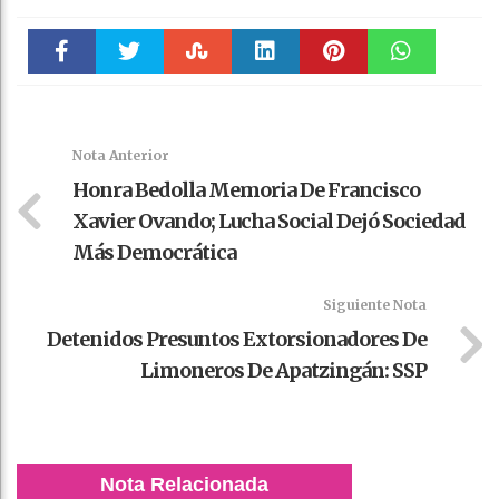
Faceboo
Twitter
Stumble
linkedin
Pinteres
WhatsAp
k
t
pt
Nota Anterior
Honra Bedolla Memoria De Francisco
Xavier Ovando; Lucha Social Dejó Sociedad
Más Democrática
Siguiente Nota
Detenidos Presuntos Extorsionadores De
Limoneros De Apatzingán: SSP
Nota Relacionada