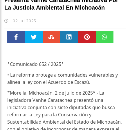
Presenta Vanhe Caratachea Iniciativa Por
La Justicia Ambiental En Michoacán
02 Jul 2025
Faceboo
Twitter
Stumble
linkedin
Pinteres
WhatsAp
k
t
pt
*Comunicado 652 / 2025*
• La reforma protege a comunidades vulnerables y
alinea la ley con el Acuerdo de Escazú.
*Morelia, Michoacán, 2 de julio de 2025*.- La
legisladora Vanhe Caratachea presentó una
iniciativa conjunta con siete diputadas que busca
reformar la Ley para la Conservación y
Sustentabilidad Ambiental del Estado de Michoacán,
con el objetivo de incorporar de manera expresa el