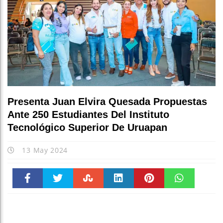
Presenta Juan Elvira Quesada Propuestas
Ante 250 Estudiantes Del Instituto
Tecnológico Superior De Uruapan
13 May 2024
Faceboo
Twitter
Stumble
linkedin
Pinteres
WhatsAp
k
t
pt