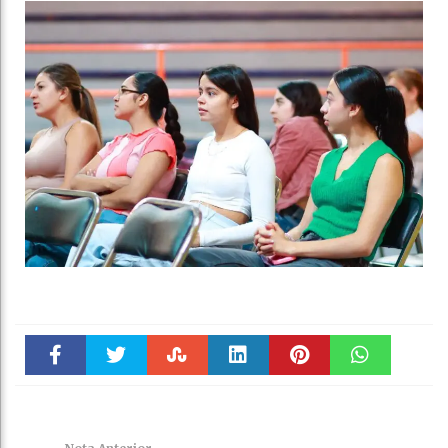
Faceboo
Twitter
Stumble
linkedin
Pinteres
WhatsAp
k
t
pt