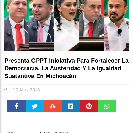
Presenta GPPT Iniciativa Para Fortalecer La
Democracia, La Austeridad Y La Igualdad
Sustantiva En Michoacán
20 May 2026
Faceboo
Twitter
Stumble
linkedin
Pinteres
WhatsAp
k
t
pt