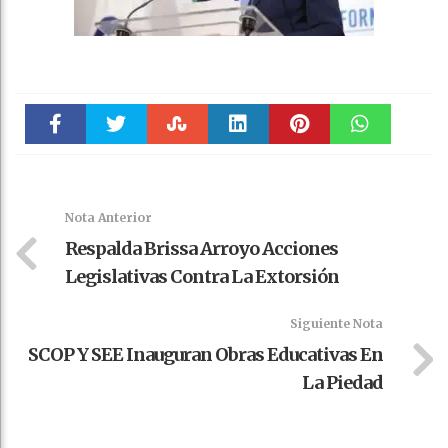
Faceboo
Twitter
Stumble
linkedin
Pinteres
WhatsAp
k
t
pt
Nota Anterior
Respalda Brissa Arroyo Acciones
Legislativas Contra La Extorsión
Siguiente Nota
SCOP Y SEE Inauguran Obras Educativas En
La Piedad