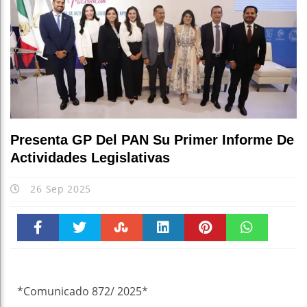
Presenta GP Del PAN Su Primer Informe De
Actividades Legislativas
26 Sep 2025
Faceboo
Twitter
Stumble
linkedin
Pinteres
WhatsAp
k
t
pt
*Comunicado 872/ 2025*